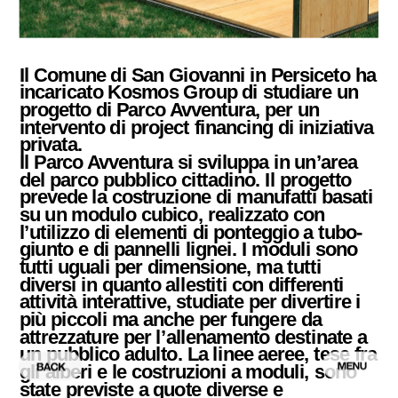
Il Comune di San Giovanni in Persiceto ha 
incaricato Kosmos Group di studiare un 
progetto di Parco Avventura, per un 
intervento di project financing di iniziativa 
privata.
Il Parco Avventura si sviluppa in un’area 
del parco pubblico cittadino. Il progetto 
prevede la costruzione di manufatti basati 
su un modulo cubico, realizzato con 
l’utilizzo di elementi di ponteggio a tubo-
giunto e di pannelli lignei. I moduli sono 
tutti uguali per dimensione, ma tutti 
diversi in quanto allestiti con differenti 
attività interattive, studiate per divertire i 
più piccoli ma anche per fungere da 
attrezzature per l’allenamento destinate a 
un pubblico adulto. La linee aeree, tese fra 
gli alberi e le costruzioni a moduli, sono 
state previste a quote diverse e 